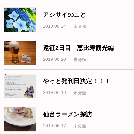
アジサイのこと
2019.06.24
未分類
遠征2日目 恵比寿観光編
2019.06.20
未分類
やっと発刊日決定！！！
2019.06.18
未分類
仙台ラーメン探訪
2019.06.17
未分類