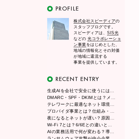
株式会社スピーディア
の
スタッフブログです。
スピーディアは、
SIS光
などの
光コラボレーショ
ン事業
をはじめとした、
地域の情報化とその対価
が地域に還流する
事業を提供しています。
生成AIを会社で安全に使うには？情報漏えい・著作権・社内ルールの基本
DMARC・SPF・DKIMとは？メールが届かない原因と送信ドメイン認証の設定ポイント
テレワークに最適なネット環境の作り方｜回線・ルーター・配置のベスト解
プロバイダ事業とは？仕組み・ビジネスモデル・収益構造と始め方をわかりやすく解説
夜になるとネットが遅い？原因と今すぐできる対策をわかりやすく解説
Wi-Fi 7とは？6/6Eとの違いと、今すぐ導入すべきかを徹底解説
AIの業務活用で何が変わる？導入メリットから成功のポイントまで徹底解説
ランサムウェア攻撃が中小企業を狙う理由と、今日からできる実践的な対策