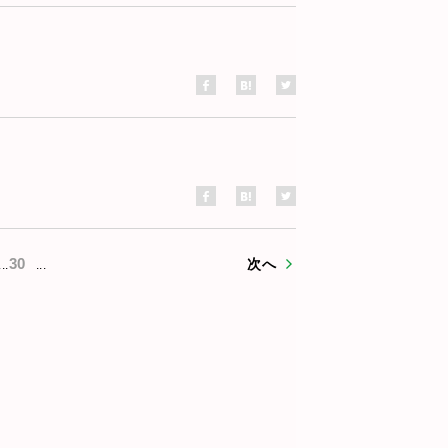
30
次へ
...
...