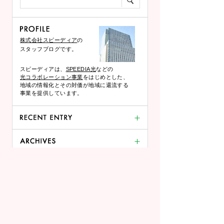
株式会社スピーディア
の
スタッフブログです。
スピーディアは、
SPEEDIA光
などの
光コラボレーション事業
をはじめとした、
地域の情報化とその対価が地域に還流する
事業を提供しています。
生成AIを会社で安全に使うには？情報漏えい・著作権・社内ルールの基本
DMARC・SPF・DKIMとは？メールが届かない原因と送信ドメイン認証の設定ポイント
2026年6月(1)
テレワークに最適なネット環境の作り方｜回線・ルーター・配置のベスト解
2026年5月(1)
未分類 (565)
プロバイダ事業とは？仕組み・ビジネスモデル・収益構造と始め方をわかりやすく解説
2026年4月(1)
夜になるとネットが遅い？原因と今すぐできる対策をわかりやすく解説
2026年3月(1)