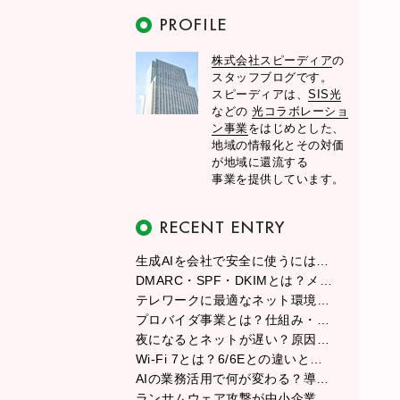
株式会社スピーディア
の
スタッフブログです。
スピーディアは、
SIS光
などの
光コラボレーショ
ン事業
をはじめとした、
地域の情報化とその対価
が地域に還流する
事業を提供しています。
生成AIを会社で安全に使うには？情報漏えい・著作権・社内ルールの基本
DMARC・SPF・DKIMとは？メールが届かない原因と送信ドメイン認証の設定ポイント
テレワークに最適なネット環境の作り方｜回線・ルーター・配置のベスト解
プロバイダ事業とは？仕組み・ビジネスモデル・収益構造と始め方をわかりやすく解説
夜になるとネットが遅い？原因と今すぐできる対策をわかりやすく解説
Wi-Fi 7とは？6/6Eとの違いと、今すぐ導入すべきかを徹底解説
AIの業務活用で何が変わる？導入メリットから成功のポイントまで徹底解説
ランサムウェア攻撃が中小企業を狙う理由と、今日からできる実践的な対策