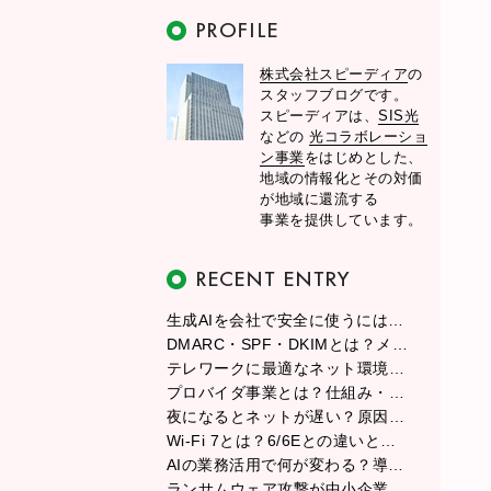
株式会社スピーディア
の
スタッフブログです。
スピーディアは、
SIS光
などの
光コラボレーショ
ン事業
をはじめとした、
地域の情報化とその対価
が地域に還流する
事業を提供しています。
生成AIを会社で安全に使うには？情報漏えい・著作権・社内ルールの基本
DMARC・SPF・DKIMとは？メールが届かない原因と送信ドメイン認証の設定ポイント
テレワークに最適なネット環境の作り方｜回線・ルーター・配置のベスト解
プロバイダ事業とは？仕組み・ビジネスモデル・収益構造と始め方をわかりやすく解説
夜になるとネットが遅い？原因と今すぐできる対策をわかりやすく解説
Wi-Fi 7とは？6/6Eとの違いと、今すぐ導入すべきかを徹底解説
AIの業務活用で何が変わる？導入メリットから成功のポイントまで徹底解説
ランサムウェア攻撃が中小企業を狙う理由と、今日からできる実践的な対策