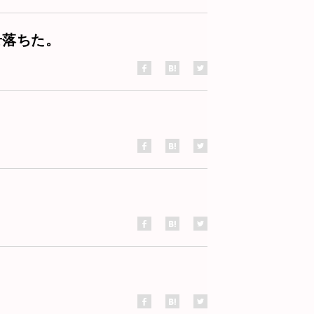
せ落ちた。