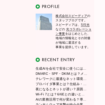
株式会社スピーディア
の
スタッフブログです。
スピーディアは、
SIS光
などの
光コラボレーショ
ン事業
をはじめとした、
地域の情報化とその対価
が地域に還流する
事業を提供しています。
生成AIを会社で安全に使うには？情報漏えい・著作権・社内ルールの基本
DMARC・SPF・DKIMとは？メールが届かない原因と送信ドメイン認証の設定ポイント
テレワークに最適なネット環境の作り方｜回線・ルーター・配置のベスト解
プロバイダ事業とは？仕組み・ビジネスモデル・収益構造と始め方をわかりやすく解説
夜になるとネットが遅い？原因と今すぐできる対策をわかりやすく解説
Wi-Fi 7とは？6/6Eとの違いと、今すぐ導入すべきかを徹底解説
AIの業務活用で何が変わる？導入メリットから成功のポイントまで徹底解説
ランサムウェア攻撃が中小企業を狙う理由と、今日からできる実践的な対策