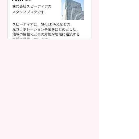
株式会社スピーディア
の
スタッフブログです。
スピーディアは、
SPEEDIA光
などの
光コラボレーション事業
をはじめとした、
地域の情報化とその対価が地域に還流する
事業を提供しています。
生成AIを会社で安全に使うには？情報漏えい・著作権・社内ルールの基本
DMARC・SPF・DKIMとは？メールが届かない原因と送信ドメイン認証の設定ポイント
2026年6月(1)
テレワークに最適なネット環境の作り方｜回線・ルーター・配置のベスト解
2026年5月(1)
未分類 (565)
プロバイダ事業とは？仕組み・ビジネスモデル・収益構造と始め方をわかりやすく解説
2026年4月(1)
夜になるとネットが遅い？原因と今すぐできる対策をわかりやすく解説
2026年3月(1)
Wi-Fi 7とは？6/6Eとの違いと、今すぐ導入すべきかを徹底解説
2026年2月(1)
PCサイトはこちら