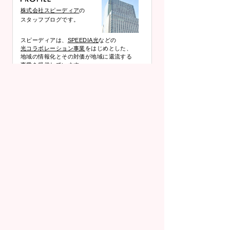
株式会社スピーディア
の
スタッフブログです。
スピーディアは、
SPEEDIA光
などの
光コラボレーション事業
をはじめとした、
地域の情報化とその対価が地域に還流する
事業を提供しています。
生成AIを会社で安全に使うには？情報漏えい・著作権・社内ルールの基本
DMARC・SPF・DKIMとは？メールが届かない原因と送信ドメイン認証の設定ポイント
2026年6月(1)
テレワークに最適なネット環境の作り方｜回線・ルーター・配置のベスト解
2026年5月(1)
未分類 (565)
プロバイダ事業とは？仕組み・ビジネスモデル・収益構造と始め方をわかりやすく解説
2026年4月(1)
夜になるとネットが遅い？原因と今すぐできる対策をわかりやすく解説
2026年3月(1)
Wi-Fi 7とは？6/6Eとの違いと、今すぐ導入すべきかを徹底解説
2026年2月(1)
PCサイトはこちら